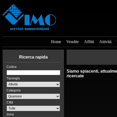
Home
Vendite
Affitti
Attività
Ricerca rapida
Codice
Siamo spiacenti, attualme
ricercate
Tipologia
Categoria
Città
Zona